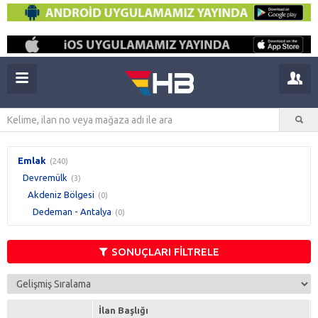
Emlak
(240)
Devremülk
(3)
Akdeniz Bölgesi
(0)
Dedeman - Antalya
(0)
SONUÇLARI FİLTRELE
İlan Başlığı