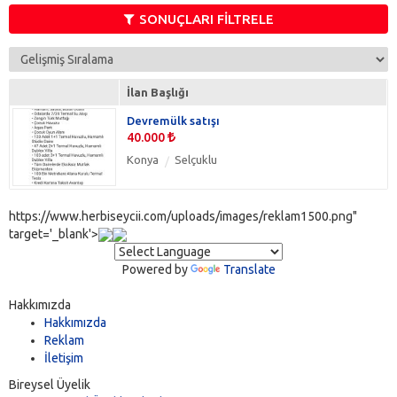
Yurtdışı
(0)
SONUÇLARI FİLTRELE
İlan Başlığı
Devremülk satışı
40.000
Konya
Selçuklu
https://www.herbiseycii.com/uploads/images/reklam1500.png"
target='_blank'>
Powered by
Translate
Hakkımızda
Hakkımızda
Reklam
İletişim
Bireysel Üyelik