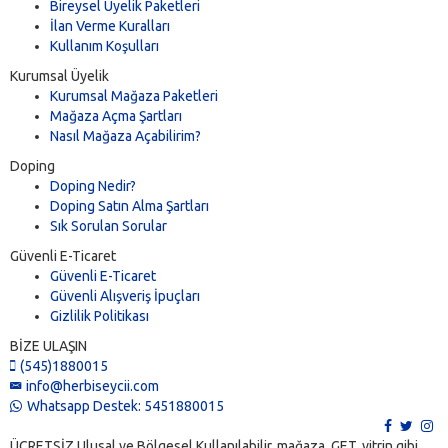
Bireysel Üyelik Paketleri
İlan Verme Kuralları
Kullanım Koşulları
Kurumsal Üyelik
Kurumsal Mağaza Paketleri
Mağaza Açma Şartları
Nasıl Mağaza Açabilirim?
Doping
Doping Nedir?
Doping Satın Alma Şartları
Sık Sorulan Sorular
Güvenli E-Ticaret
Güvenli E-Ticaret
Güvenli Alışveriş İpuçları
Gizlilik Politikası
BİZE ULAŞIN
(545)1880015
info@herbiseycii.com
Whatsapp Destek: 5451880015
ÜCRETSİZ Ulusal ve Bölgesel Kullanılabilir, mağaza, GET, vitrin gibi