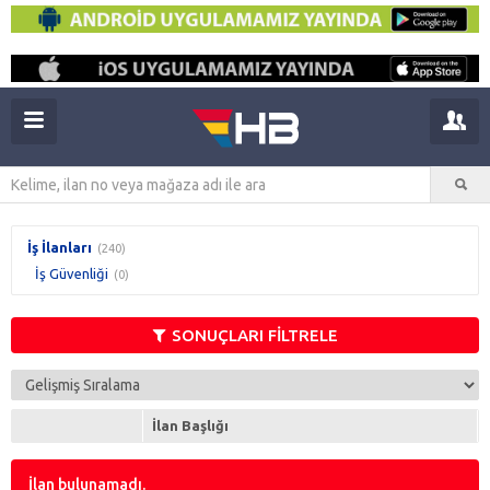
İş İlanları
(240)
İş Güvenliği
(0)
SONUÇLARI FİLTRELE
İlan Başlığı
İlan bulunamadı.