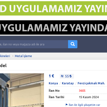
kineleri
Metal İşleme
odel
1
55
Konya
Karatay
Fevziçakmak Mah.
İlan No
3605
İlan Tarihi
15 Kasım 2024
İlan ile ilgili şikayetim var