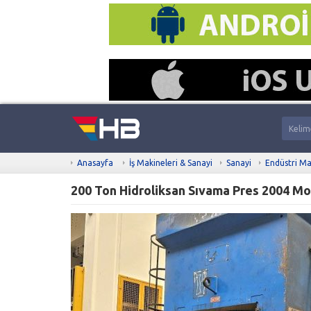
Anasayfa
İş Makineleri & Sanayi
Sanayi
Endüstri Ma
200 Ton Hidroliksan Sıvama Pres 2004 M