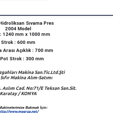
Hidroliksan Sıvama Pres
2004 Model
 : 1240 mm x 1000 mm
Strok : 600 mm
la Arası Açıklık : 700 mm
 Pot Strok : 300 mm
gahları Makina San.Tic.Ltd.Şti
e Sıfır Makina Alım-Satımı
 Aslım Cad. No:71/E Teksan San.Sit.
Karatay / KONYA
Makinelerimize Bakmak İçin:
ttp://www.mggrup.net/