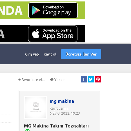
Ücretsiz İlan Ver
Giriş yap
Kayıt ol
Favorilere ekle
Yazdır
mg makina
Kayıt tarihi:
6 Eylül 2022, 19:23
MG Makina Takım Tezgahları