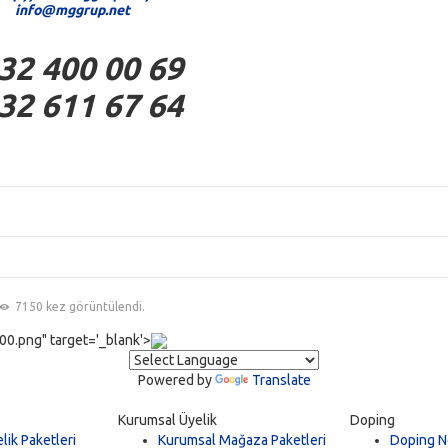
info@mggrup.net
32 400 00 69
32 611 67 64
7150 kez görüntülendi.
0.png" target='_blank'>
Powered by
Translate
Kurumsal Üyelik
Doping
lik Paketleri
Kurumsal Mağaza Paketleri
Doping N