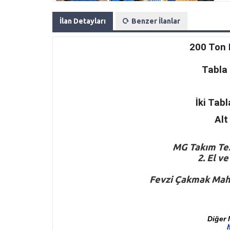
İlan Detayları
Benzer İlanlar
200 Ton 
Tabla
İki Tab
Alt
M
G
Takım Tez
2. El v
Fevzi Çakmak Mah.
Diğer 
h