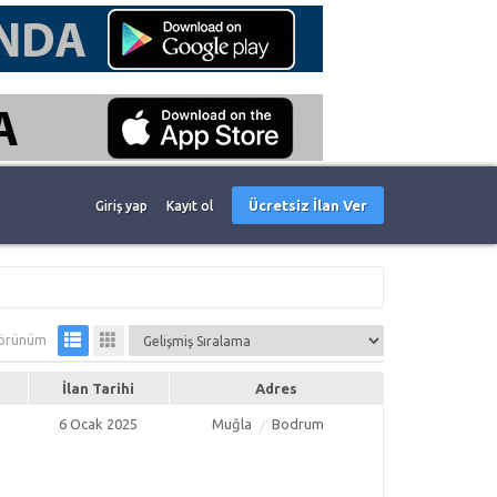
Ücretsiz İlan Ver
Giriş yap
Kayıt ol
örünüm
İlan Tarihi
Adres
6 Ocak 2025
Muğla
Bodrum