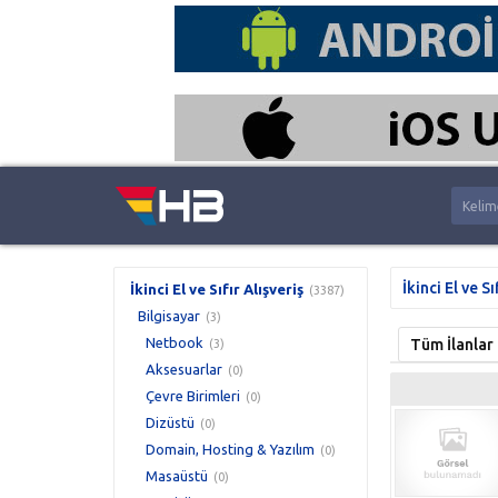
İkinci El ve Sı
İkinci El ve Sıfır Alışveriş
(3387)
Bilgisayar
(3)
Netbook
Tüm İlanlar
(3)
Aksesuarlar
(0)
Çevre Birimleri
(0)
Dizüstü
(0)
Domain, Hosting & Yazılım
(0)
Masaüstü
(0)