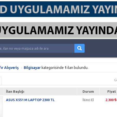
fır Alışveriş
Bilgisayar
kategorisinde
1
ilan bulundu.
G
İlan Başlığı
Durum
Fiyat
ASUS X551 M LAPTOP 2300 TL
İkinci El
2.300