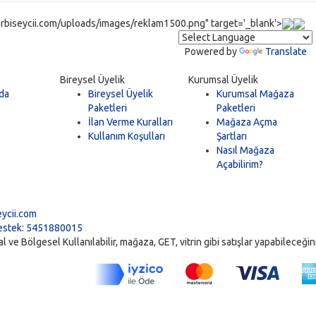
rbiseycii.com/uploads/images/reklam1500.png" target='_blank'>
Powered by
Translate
Bireysel Üyelik
Kurumsal Üyelik
da
Bireysel Üyelik
Kurumsal Mağaza
Paketleri
Paketleri
İlan Verme Kuralları
Mağaza Açma
Kullanım Koşulları
Şartları
Nasıl Mağaza
Açabilirim?
5
ycii.com
stek: 5451880015
ve Bölgesel Kullanılabilir, mağaza, GET, vitrin gibi satışlar yapabileceğiniz