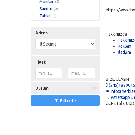
Monitör
(0)
Sunucu
(0)
https://www.he
Tablet
(0)
Adres
Hakkımızda
Hakkımız
Reklam
İletişim
Fiyat
BİZE ULAŞIN
(545)188001
Durum
info@herbise
Whatsapp De
Filtrele
ÜCRETSİZ Ulusal 