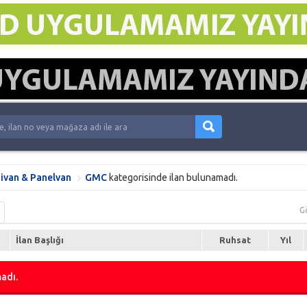
ivan & Panelvan
GMC
kategorisinde ilan bulunamadı.
G
İlan Başlığı
Ruhsat
Yıl
adı.