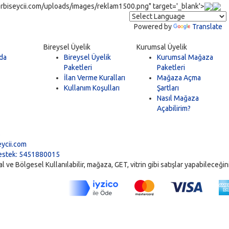
rbiseycii.com/uploads/images/reklam1500.png" target='_blank'>
Powered by
Translate
Bireysel Üyelik
Kurumsal Üyelik
da
Bireysel Üyelik
Kurumsal Mağaza
Paketleri
Paketleri
İlan Verme Kuralları
Mağaza Açma
Kullanım Koşulları
Şartları
Nasıl Mağaza
Açabilirim?
5
ycii.com
stek: 5451880015
ve Bölgesel Kullanılabilir, mağaza, GET, vitrin gibi satışlar yapabileceğiniz