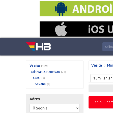
Vasıta
Min
Vasıta
(489)
Minivan & Panelvan
(24)
GMC
Tüm İlanlar
(0)
Savana
(0)
Adres
İlan bulunam