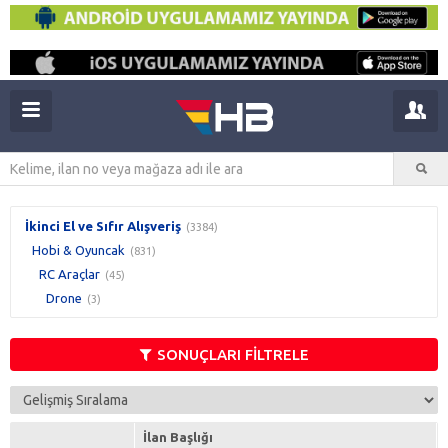
İkinci El ve Sıfır Alışveriş
(3384)
Hobi & Oyuncak
(831)
RC Araçlar
(45)
Drone
(3)
SONUÇLARI FİLTRELE
İlan Başlığı