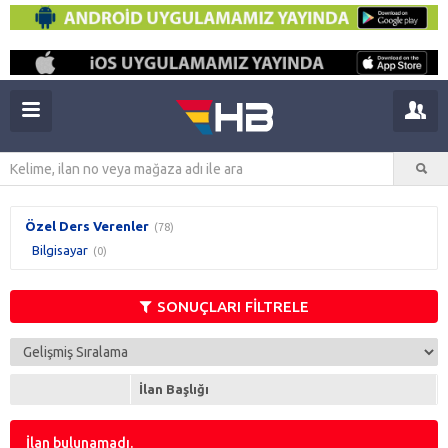
Özel Ders Verenler
(78)
Bilgisayar
(0)
SONUÇLARI FİLTRELE
İlan Başlığı
İlan bulunamadı.