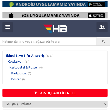
İkinci El ve Sıfır Alışveriş
(3387)
Koleksiyon
(51)
Kartpostal & Poster
(0)
Kartpostal
(0)
Poster
(0)
SONUÇLARI FİLTRELE