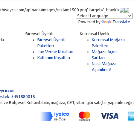
rbiseycii.com/uploads/images/reklam1500.png" target='_blank'>
Powered by
Translate
Bireysel Üyelik
Kurumsal Üyelik
da
Bireysel Üyelik
Kurumsal Mağaza
Paketleri
Paketleri
İlan Verme Kuralları
Mağaza Açma
Kullanım Koşulları
Şartları
Nasıl Mağaza
Açabilirim?
5
ycii.com
stek: 5451880015
ve Bölgesel Kullanılabilir, mağaza, GET, vitrin gibi satışlar yapabileceğiniz