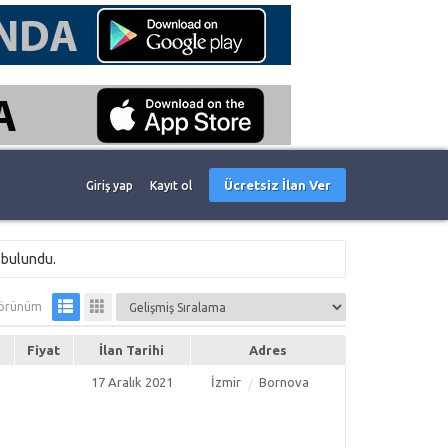
Ücretsiz İlan Ver
Giriş yap
Kayıt ol
 bulundu.
örünüm
Fiyat
İlan Tarihi
Adres
17 Aralık 2021
İzmir
Bornova