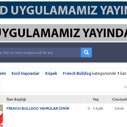
emi
Evcil Hayvanlar
Köpek
French Bulldog
kategorisinde
1
ilan
G
İlan Başlığı
Yaş
Cinsiyet
FRENCH BULLDOG YAVRULAR İZMİR
0 - 3 Aylık
Erkek