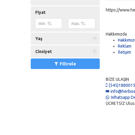
https://www.he
Fiyat
Hakkımızda
Yaş
Hakkımız
Reklam
Cinsiyet
İletişim
Filtrele
BİZE ULAŞIN
(545)188001
info@herbise
Whatsapp De
ÜCRETSİZ Ulusal 