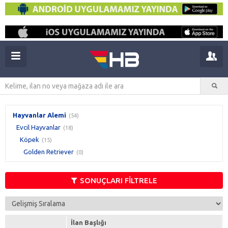
Hayvanlar Alemi
(54)
Evcil Hayvanlar
(18)
Köpek
(15)
Golden Retriever
(0)
SONUÇLARI FİLTRELE
İlan Başlığı