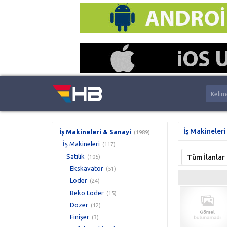
İş Makineleri
İş Makineleri & Sanayi
(1989)
İş Makineleri
(117)
Satılık
Tüm İlanlar
(105)
Ekskavatör
(51)
Loder
(24)
Beko Loder
(15)
Dozer
(12)
Finişer
(3)