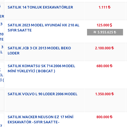
SATILIK 14 TONLUK EKSKAVATÖRLER
1.111
SATILIK 2023 MODEL HYUNDAİ HX 210 AL
125.000
SIFIR SAATTE
5.955.625
SATILIK JCB 3 CX 2013 MODEL BEKO
2.100.000
LODER
SATILIK KOMATSU SK 714 2006 MODEL
680.000
MİNİ YÜKLEYİCİ ( BOBCAT )
SATILIK VOLVO L 90 LODER 2006 MODEL
1.350.000
SATILIK WACKER NEUSON EZ 17 MİNİ
800.000
EKSKAVATÖR -SIFIR SAATTE-