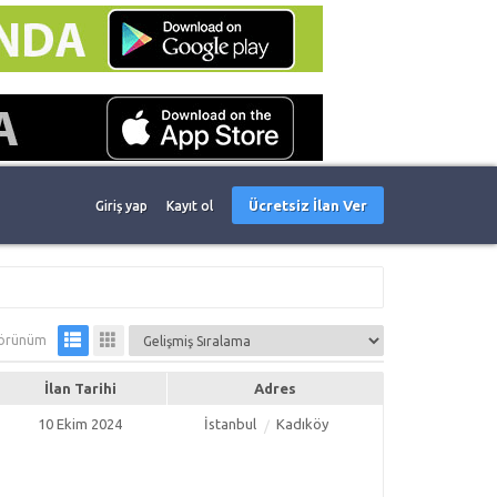
Ücretsiz İlan Ver
Giriş yap
Kayıt ol
örünüm
İlan Tarihi
Adres
10 Ekim 2024
İstanbul
Kadıköy