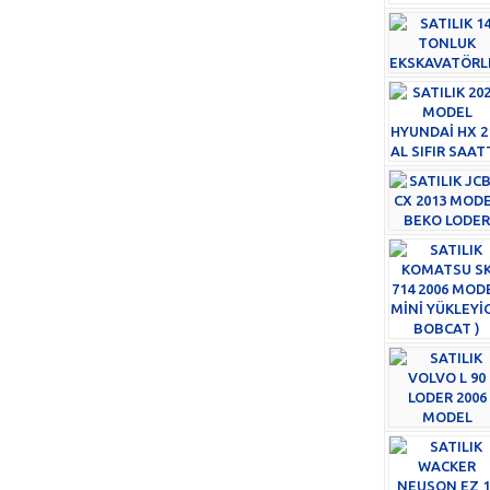
Sondaj Makinesi
(0)
Transmikser
(0)