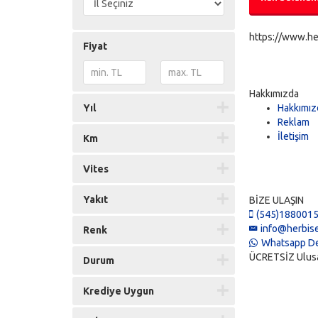
https://www.he
Fiyat
Hakkımızda
Yıl
Hakkımız
Reklam
İletişim
Km
Vites
Yakıt
BİZE ULAŞIN
(545)188001
info@herbise
Renk
Whatsapp De
ÜCRETSİZ Ulusal 
Durum
Krediye Uygun