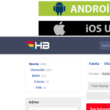
Vasıta
Oto
Vasıta
(489)
Otomobil
(282)
Kimden:
Gale
BMW
(27)
4 Serisi
(3)
Tüm İlanlar
418i
(0)
Adres
İlan bulunam