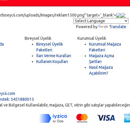
rbiseycii.com/uploads/images/reklam1500.png" target='_blank'>
Powered by
Translate
Bireysel Üyelik
Kurumsal Üyelik
da
Bireysel Üyelik
Kurumsal Mağaza
Paketleri
Paketleri
İlan Verme Kuralları
Mağaza Açma
Kullanım Koşulları
Şartları
Nasıl Mağaza
Açabilirim?
5
ycii.com
stek: 5451880015
ve Bölgesel Kullanılabilir, mağaza, GET, vitrin gibi satışlar yapabileceğiniz