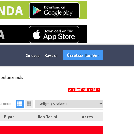
Ücretsiz İlan Ver
Giriş yap
Kayıt ol
n bulunamadı.
Tümünü kaldır
örünüm
Fiyat
İlan Tarihi
Adres