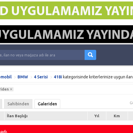
mobil
BMW
4 Serisi
418i
kategorisinde kriterlerinize uygun ila
riden
G
Sahibinden
Galeriden
İlan Başlığı
Yıl
Km
adı.