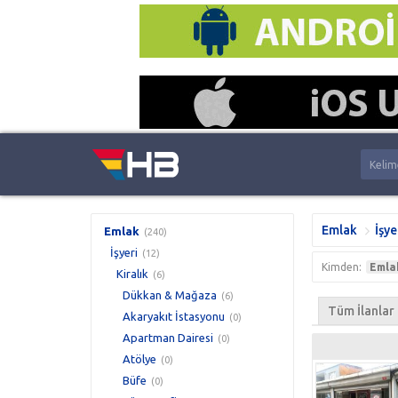
Emlak
İşye
Emlak
(240)
İşyeri
(12)
Kimden:
Emla
Kiralık
(6)
Dükkan & Mağaza
(6)
Tüm İlanlar
Akaryakıt İstasyonu
(0)
Apartman Dairesi
(0)
Atölye
(0)
Büfe
(0)