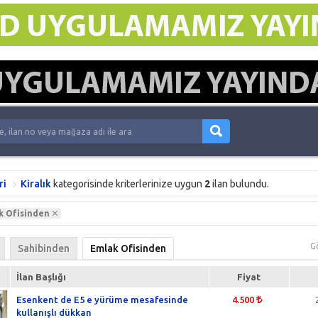
ri
Kiralık
kategorisinde kriterlerinize uygun
2
ilan bulundu.
k Ofisinden
G
Sahibinden
Emlak Ofisinden
İlan Başlığı
Fiyat
Esenkent de E5 e yürüme mesafesinde
4.500
kullanışlı dükkan