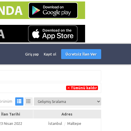
Ücretsiz İlan Ver
Giriş yap
Kayıt ol
Tümünü kaldır
örünüm
İlan Tarihi
Adres
23 Nisan 2022
İstanbul
Maltepe