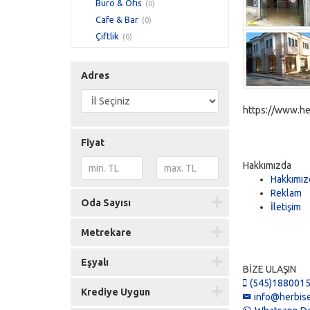
Büro & Ofis
(0)
Cafe & Bar
(0)
Çiftlik
(0)
Depo
(0)
Dershane & Kurs
(0)
Adres
Düğün Salonu
(0)
Eczane & Medikal
(0)
https://www.he
Fabrika
(0)
Fotoğraf Stüdyosu
(0)
Fiyat
Hazır & Sanal Ofis
(0)
Hakkımızda
İmalathane
(0)
Hakkımız
İş Hanı Katı & Ofisi
(0)
Reklam
Oda Sayısı
Kır & Kahvaltı Bahçesi
(0)
İletişim
Kıraathane
(0)
Metrekare
Komple Bina
(0)
Kuaför & Güzellik Merkezi
(0)
Eşyalı
Maden Ocağı
BİZE ULAŞIN
(0)
(545)188001
Market
(0)
Krediye Uygun
info@herbise
Muayenehane
(0)