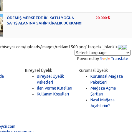
ÖDEMİŞ MERKEZDE İKİ KATLI YOĞUN
20.000
SATIŞ ALANINA SAHİP KİRALIK DÜKKAN!!!
rbiseycii.com/uploads/images/reklam1500.png" target='_blank'>
Powered by
Translate
Bireysel Üyelik
Kurumsal Üyelik
da
Bireysel Üyelik
Kurumsal Mağaza
Paketleri
Paketleri
İlan Verme Kuralları
Mağaza Açma
Kullanım Koşulları
Şartları
Nasıl Mağaza
Açabilirim?
5
ycii.com