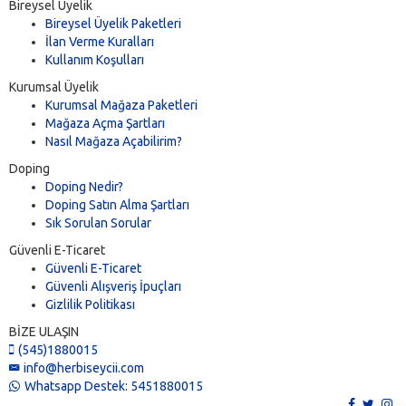
Otopark
(0)
Bireysel Üyelik
Bireysel Üyelik Paketleri
Pasaj
(0)
İlan Verme Kuralları
Pastane & Fırın
(0)
Kullanım Koşulları
Pazar Yeri
(0)
Kurumsal Üyelik
Plaza
(0)
Kurumsal Mağaza Paketleri
Plaza Katı & Ofisi
(0)
Mağaza Açma Şartları
Prova & Kayıt Stüdyosu
(0)
Nasıl Mağaza Açabilirim?
Radyo İstasyonu & TV Kanalı
(0)
Doping
Restoran & Lokanta
(0)
Doping Nedir?
Sağlık Merkezi
(0)
Doping Satın Alma Şartları
Sinema & Konferans Salonu
(0)
Sık Sorulan Sorular
Spa, Hamam & Sauna
(0)
Güvenli E-Ticaret
Spor Tesisi
(0)
Güvenli E-Ticaret
Taksi Durağı
Güvenli Alışveriş İpuçları
(0)
Gizlilik Politikası
Tamirhane
(0)
Yurt
(0)
BİZE ULAŞIN
(545)1880015
info@herbiseycii.com
Whatsapp Destek: 5451880015