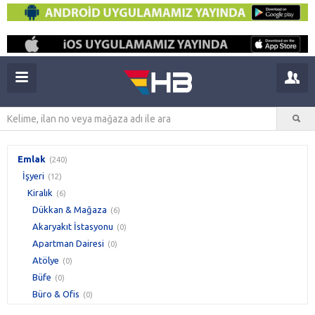
Emlak
(240)
İşyeri
(12)
Kiralık
(6)
Dükkan & Mağaza
(6)
Akaryakıt İstasyonu
(0)
Apartman Dairesi
(0)
Atölye
(0)
Büfe
(0)
Büro & Ofis
(0)
Cafe & Bar
(0)