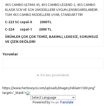
4X5 CAMBO ULTIMA 45, 4X5 CAMBO LEGEND-2, 4X5 CAMBO
KLASİK SCN VE SCN-2MODELLERE UYGUN LENSBOARDLARIDIR.
TÜM 4X5 CAMBO MODELLERE UYAR, STANDARTTIR!
C-223 SC copal-0 2000TL
C-224 copal-1 2000 TL
ÜRÜNLER ÇOK ÇOK TEMİZ, BAKIMLI, LEKESİZ, SORUNSUZ
VE ÇİZİK DEĞİLDİR!
Yorumlar
855 kez görüntülendi.
https://www.herbiseycii.com/uploads/images/reklam1500.png"
target='_blank'>
Powered by
Translate