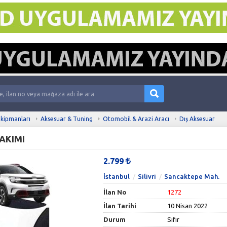
kipmanları
Aksesuar & Tuning
Otomobil & Arazi Aracı
Dış Aksesuar
AKIMI
2.799
İstanbul
Silivri
Sancaktepe Mah.
İlan No
1272
İlan Tarihi
10 Nisan 2022
Durum
Sıfır