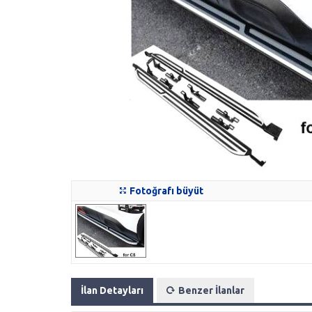
Fotoğrafı büyüt
İlan Detayları
Benzer İlanlar