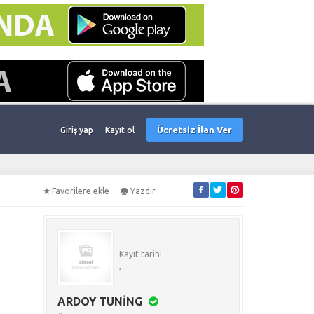
Ücretsiz İlan Ver
Giriş yap
Kayıt ol
Favorilere ekle
Yazdır
Kayıt tarihi:
,
ARDOY TUNİNG