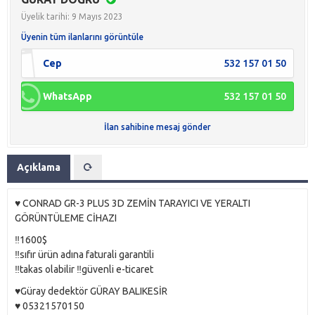
Üyelik tarihi: 9 Mayıs 2023
Üyenin tüm ilanlarını görüntüle
Cep
532 157 01 50
WhatsApp
532 157 01 50
İlan sahibine mesaj gönder
Açıklama
♥️ CONRAD GR-3 PLUS 3D ZEMİN TARAYICI VE YERALTI
GÖRÜNTÜLEME CİHAZI
‼️1600$
‼️sıfır ürün adına faturali garantili
‼️takas olabilir ‼️güvenli e-ticaret
♥️Güray dedektör GÜRAY BALIKESİR
♥️ 05321570150