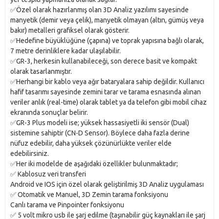
✅Özel olarak hazırlanmış olan 3D Analiz yazılımı sayesinde
manyetik (demir veya çelik), manyetik olmayan (altın, gümüş veya
bakır) metalleri grafiksel olarak gösterir.
✅Hedefine büyüklüğüne (çapına) ve toprak yapısına bağlı olarak,
7 metre derinliklere kadar ulaşılabilir.
✅GR-3, herkesin kullanabileceği, son derece basit ve kompakt
olarak tasarlanmıştır.
✅Herhangi bir kablo veya ağır bataryalara sahip değildir. Kullanıcı
hafif tasarımı sayesinde zemini tarar ve tarama esnasında alınan
veriler anlık (real-time) olarak tablet ya da telefon gibi mobil cihaz
ekranında sonuçlar belirir.
✅GR-3 Plus modeli ise; yüksek hassasiyetli iki sensör (Dual)
sistemine sahiptir (CN-D Sensor). Böylece daha fazla derine
nüfuz edebilir, daha yüksek çözünürlükte veriler elde
edebilirsiniz.
✅Her iki modelde de aşağıdaki özellikler bulunmaktadır;
✅ Kablosuz veri transferi
Android ve IOS için özel olarak geliştirilmiş 3D Analiz uygulaması
✅ Otomatik ve Manuel, 3D Zemin tarama fonksiyonu
Canlı tarama ve Pinpointer fonksiyonu
✅ 5 volt mikro usb ile şarj edilme (taşınabilir güç kaynakları ile şarj