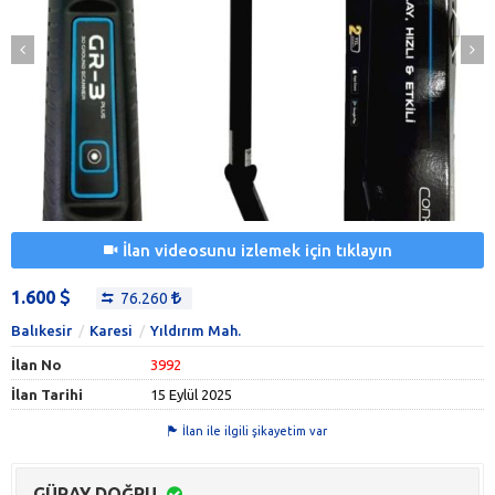
İlan videosunu izlemek için tıklayın
1.600
76.260
Balıkesir
Karesi
Yıldırım Mah.
İlan No
3992
İlan Tarihi
15 Eylül 2025
İlan ile ilgili şikayetim var
GÜRAY DOĞRU