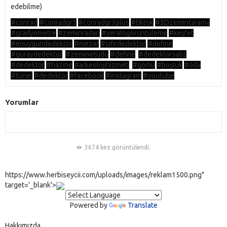
edebilme)
#conrad
#conradgr3
#conradgr3plus
#tiktok
#3Dzemintarama
#gradyometre
#zeminradarı
#yeraltıgörüntüleme
#keşfet
#enuygundedektör
#mezar
#sıfırdedektör
#define
#güraydedektör
#zeminetüdü
#define
#dedektörsatış
#dedektör
#hazine
#arkeolojihizmeti
#gömü
#boşluk
#oda
#tünel
#dedektor
#facebook
#instagram
#youtube
Yorumlar
3674 kez görüntülendi.
https://www.herbiseycii.com/uploads/images/reklam1500.png"
target='_blank'>
Powered by
Translate
Hakkımızda