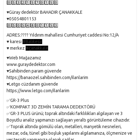
0️⃣5️⃣3️⃣2️⃣1️⃣5️⃣7️⃣0️⃣1️⃣5️⃣0️⃣
♥️Güray dedektör BAHADIR ÇANAKKALE
♥️05054801153
0️⃣5️⃣0️⃣5️⃣4️⃣8️⃣0️⃣1️⃣1️⃣5️⃣3️⃣
ADRES:???? Yıldırım mahallesi Cumhuriyet caddesi No:12/A
♥️ karesi
#Balıkesir
♥️ merkez
#çanakkale
♥️Web Mağazamız
www.guraydedektor.com
♥️Sahibinden param güvende
https://banaozel.sahibinden.com/ilanlarim
♥️Letgo cüzdanım güvende
https://www.letgo.com/ilanlarim
✅GR-3 Plus
✅KOMPAKT 3D ZEMİN TARAMA DEDEKTÖRÜ
✅GR-3 PLUS ürünü; toprak altındaki farklılıkları algılayan ve 3
Boyutlu analiz yapmanızı sağlayan yeraltı görüntüleme cihazıdır.
✅Toprak altında gömülü olan, metalleri, manyetik nesneleri,
mezar, oda, tünel gibi boşluk yapılarını algılamanıza, ölçmenize ve
yer tespiti yapmanıza olanak sağlar.