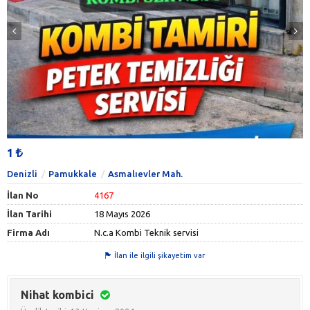
1
Denizli
Pamukkale
Asmalıevler Mah.
İlan No
4167
İlan Tarihi
18 Mayıs 2026
Firma Adı
N.c.a Kombi Teknik servisi
İlan ile ilgili şikayetim var
Nihat kombici