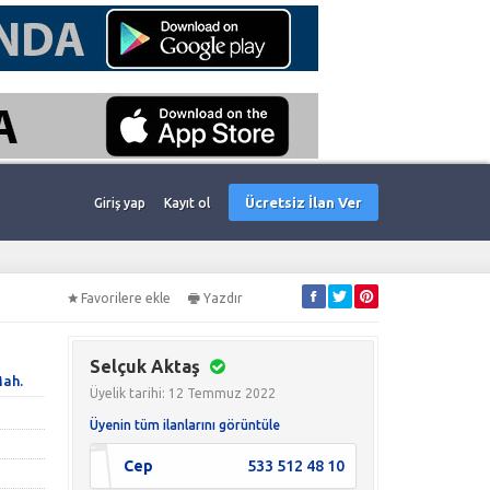
Ücretsiz İlan Ver
Giriş yap
Kayıt ol
Favorilere ekle
Yazdır
Selçuk Aktaş
ah.
Üyelik tarihi: 12 Temmuz 2022
Üyenin tüm ilanlarını görüntüle
Cep
533 512 48 10