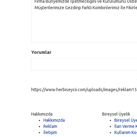
Firma Bünyemizde İşletmeciliğini ve Kurulumunu Üstl
Müşterilerimize Gezdirip Farklı Kombinlerimiz İle Fiki
Yorumlar
https://www.herbiseycii.com/uploads/images/reklam150
Hakkımızda
Bireysel Üyelik
Hakkımızda
Bireysel Üye
Reklam
İlan Verme K
İletişim
Kullanım Koş