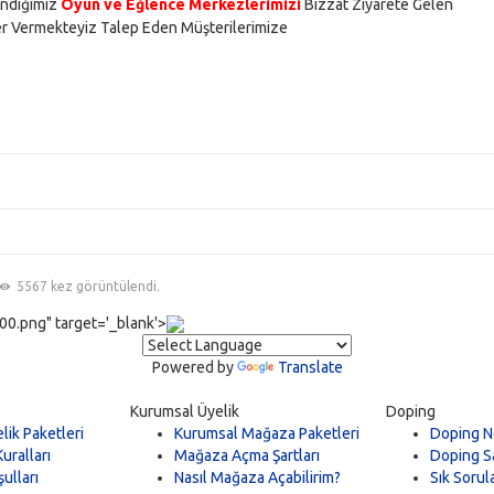
endiğimiz
Oyun ve Eğlence Merkezlerimizi
Bizzat Ziyarete Gelen
rler Vermekteyiz Talep Eden Müşterilerimize
5567 kez görüntülendi.
0.png" target='_blank'>
Powered by
Translate
Kurumsal Üyelik
Doping
lik Paketleri
Kurumsal Mağaza Paketleri
Doping N
uralları
Mağaza Açma Şartları
Doping Sa
ulları
Nasıl Mağaza Açabilirim?
Sık Sorul