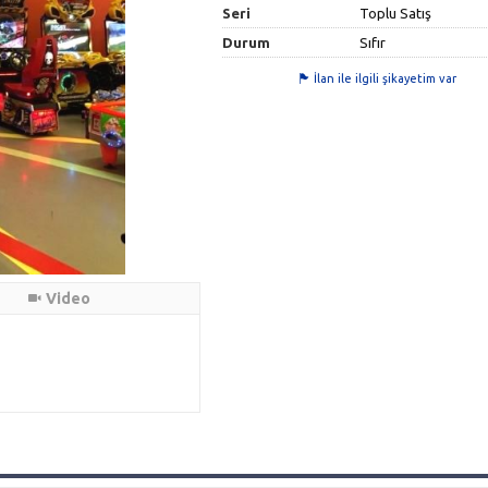
Seri
Toplu Satış
Durum
Sıfır
İlan ile ilgili şikayetim var
Video