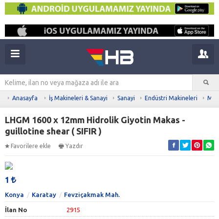
Anasayfa
İş Makineleri & Sanayi
Sanayi
Endüstri Makineleri
Meta
LHGM 1600 x 12mm Hidrolik Giyotin Makas -
guillotine shear ( SIFIR )
Favorilere ekle
Yazdır
1
Konya
Karatay
Fevziçakmak Mah.
İlan No
2915