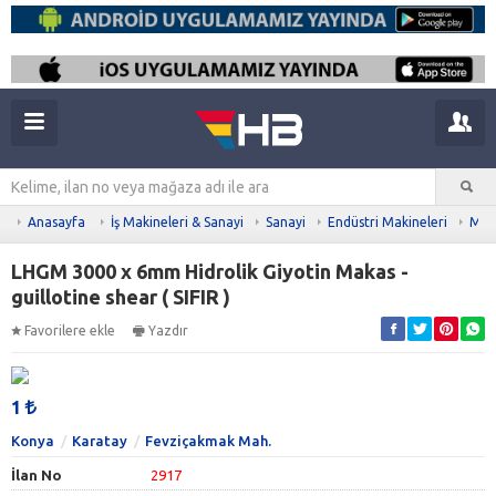
Anasayfa
İş Makineleri & Sanayi
Sanayi
Endüstri Makineleri
Meta
LHGM 3000 x 6mm Hidrolik Giyotin Makas -
guillotine shear ( SIFIR )
Favorilere ekle
Yazdır
1
Konya
Karatay
Fevziçakmak Mah.
İlan No
2917