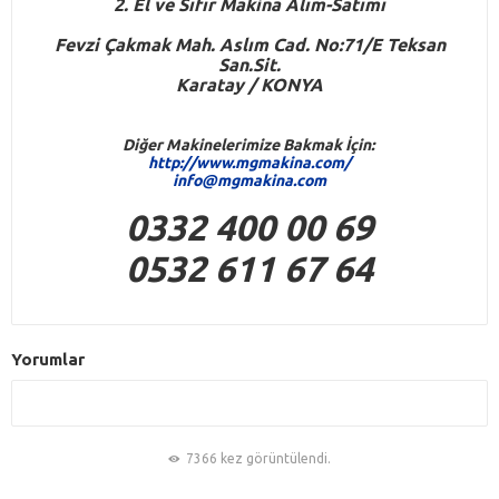
2. El ve Sıfır Makina Alım-Satımı
Fevzi Çakmak Mah. Aslım Cad. No:71/E Teksan
San.Sit.
Karatay / KONYA
Diğer Makinelerimize Bakmak İçin:
http://www.mgmakina.com/
info@mgmakina.com
0332 400 00 69
0532 611 67 64
Yorumlar
7366 kez görüntülendi.