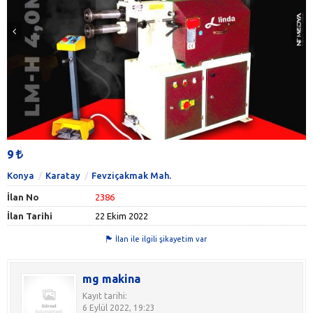
9
Konya
Karatay
Fevziçakmak Mah.
İlan No
2386
İlan Tarihi
22 Ekim 2022
İlan ile ilgili şikayetim var
mg makina
Kayıt tarihi:
6 Eylül 2022, 19:23