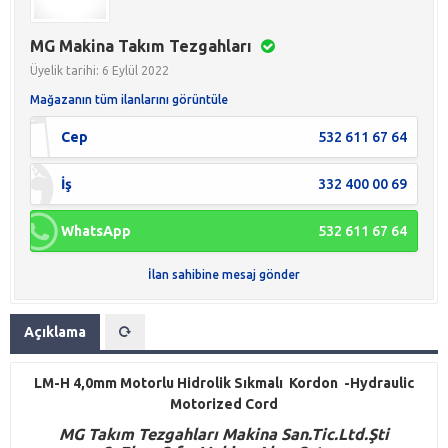
MG Makina Takım Tezgahları
Üyelik tarihi: 6 Eylül 2022
Mağazanın tüm ilanlarını görüntüle
Cep
532 611 67 64
İş
332 400 00 69
WhatsApp
532 611 67 64
İlan sahibine mesaj gönder
Açıklama
LM-H 4,0mm Motorlu Hidrolik Sıkmalı Kordon -Hydraulic
Motorized Cord
M
G
Takım Tezgahları Makina San.Tic.Ltd.Şti