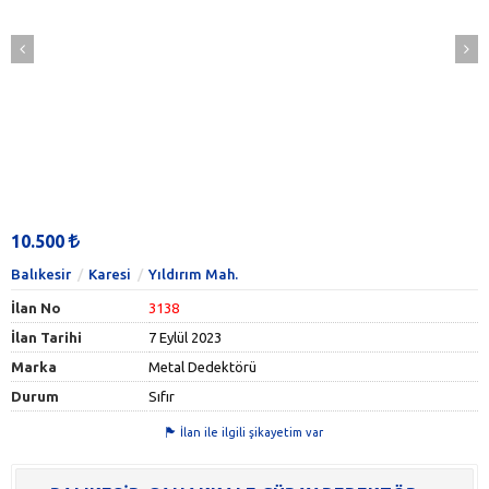
10.500
Balıkesir
Karesi
Yıldırım Mah.
İlan No
3138
İlan Tarihi
7 Eylül 2023
Marka
Metal Dedektörü
Durum
Sıfır
İlan ile ilgili şikayetim var