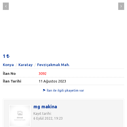
1
Konya
Karatay
Fevziçakmak Mah.
İlan No
3092
İlan Tarihi
11 Ağustos 2023
İlan ile ilgili şikayetim var
mg makina
Kayıt tarihi:
6 Eylül 2022, 19:23