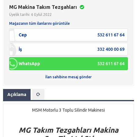
MG Makina Takım Tezgahları
Üyelik tarihi: 6 Eylül 2022
Mağazanın tüm ilanlarını görüntüle
Cep
532 611 67 64
İş
332 400 00 69
WhatsApp
532 611 67 64
İlan sahibine mesaj gönder
Açıklama
MSM Motorlu 3 Toplu Silindir Makinesi
M
G
Takım Tezgahları Makina