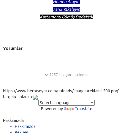
Hemen Arayın
Farkı Yakalayın
Kastamonu Gümüş Dedektör
Yorumlar
7257 kez görüntülendi.
https://www.herbiseycii.com/uploads/images/reklam1500.png"
target='_blank'>
Powered by
Translate
Hakkımızda
Hakkımızda
Reklam