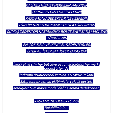
KALİTELİ HİZMET HERKESİN HAKKIDIR
TOPRAĞIN GİZLİ HAZİNELERİNİ
KASTAMONU DEDEKTÖR İLE KEŞFEDİN
TÜRKİYENİN EN KAPSAMLI DEDEKTÖR FİRMASI
GÜMÜŞ DEDEKTÖR KASTAMONU BÖLGE BAYİİ SATIŞ MAĞAZASI
TÜRKİYENİN
EN ÇOK SIFIR VE İKİNCİ EL DEDEKTÖRLERİ
İSTER AL ,İSTER SAT ,İSTER TAKAS YAP
İkinci el ve sıfır her bütçeye uygun aradığınız her marka
dedektörler de.
İndirimli ürünler kredi kartına 3-6 taksit imkanı,
Satış sonrası uzman ekibimizle teknik destek ,
aradığınız tüm marka model define arama dedektörleri,
KASTAMONU DEDEKTÖR de
Bulabilirsiniz…