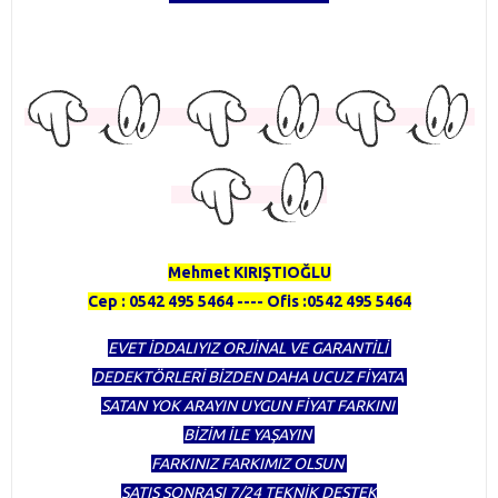
TÜRKİYENİN EN KAPSAMLI DEDEKTÖR FİRMASI OLMAKTAN
GURUR DUYUYORUZ
HERTÜRLÜ DEDEKTÖR ALINIR SATILIR TAKAS YAPILIR
Mehmet KIRIŞTIOĞLU
Cep : 0542 495 5464 ---- Ofis :0542 495 5464
EVET İDDALIYIZ ORJİNAL VE GARANTİLİ
DEDEKTÖRLERİ BİZDEN DAHA UCUZ FİYATA
SATAN YOK ARAYIN UYGUN FİYAT FARKINI
BİZİM İLE YAŞAYIN
FARKINIZ FARKIMIZ OLSUN
SATIŞ SONRASI 7/24 TEKNİK DESTEK