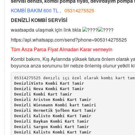
servisi denizli, kombi pompa fiyatı, devirdayım pompa t
KOMBİ BAKIM 600 TL
,
05314275525
DENİZLİ KOMBİ SERVİSİ
waatsapda ulaşmak için link tıkla
https://api.whatsapp.com/send?phone=905314275525
Tüm Arıza Parca Fiyat Almadan Karar vermeyin
Kombi bakımı, Kış Aylarında yüksek fatura önlem olarak yap
boyunca arıza sorununu bir nebze önlemiş olunur yetkili ki
05314275525 denizli içi özel olarak kombi kart tam
DenizliVinto Kombi Kart Tamir
Denizli Neva Kombi Kart Tamir
Denizli Kombi Kart Tamir
Denizli Ariston Kombi Kart Tamir
Denizli Wiesmann Kombi kart tamiri
Denizli Hermetik Şofben Kart Tamir
Denizli Kalisto Kombi Kart Tamir
Denizli Baykan Kombi Kart Tamir
Denizli Sargon Kombi Kart Tamir
Denizli Kalisto Kombi Kart Tamir