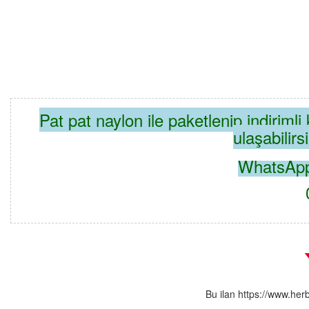
Pat pat naylon ile paketlenip indiriml
ulaşabilirs
WhatsAppt
0537
Bu ilan https://www.her