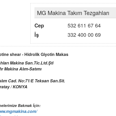
MG Makina Takım Tezgahları
Cep
532 611 67 64
İş
332 400 00 69
ine shear - Hidrolik Giyotin Makas
ları Makina San.Tic.Ltd.Şti
ıfır Makina Alım-Satımı
lım Cad. No:71/E Teksan San.Sit.
ratay / KONYA
nelerimize Bakmak İçin:
www.mgmakina.com/