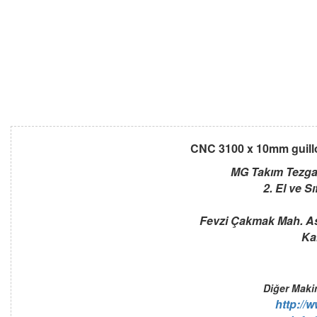
CNC 3100 x 10mm guillot
M
G
Takım Tezgah
2. El ve S
Fevzi Çakmak Mah. As
Ka
Diğer Maki
http://