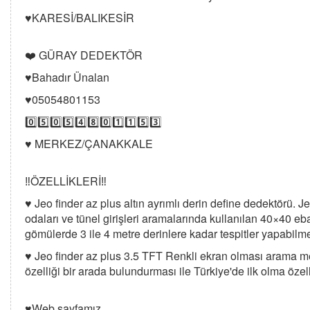
♥️KARESİ/BALIKESİR
❤️ GÜRAY DEDEKTÖR
♥️Bahadır Ünalan
♥️05054801153
0️⃣5️⃣0️⃣5️⃣4️⃣8️⃣0️⃣1️⃣1️⃣5️⃣3️⃣
♥️ MERKEZ/ÇANAKKALE
‼️ÖZELLİKLERİ‼️
♥️ Jeo finder az plus altın ayrımlı derin define dedektörü. 
odaları ve tünel girişleri aramalarında kullanılan 40×40 e
gömülerde 3 ile 4 metre derinlere kadar tespitler yapabilm
♥️ Jeo finder az plus 3.5 TFT Renkli ekran olması arama me
özelliği bir arada bulundurması ile Türkiye'de ilk olma özell
♥️Web sayfamız