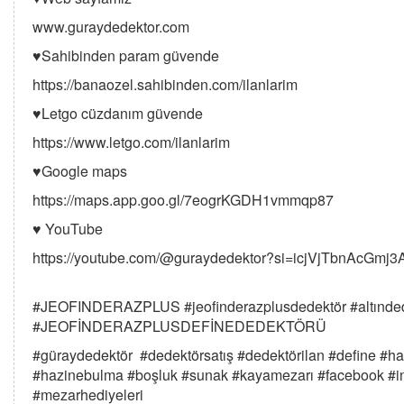
www.guraydedektor.com
♥️Sahibinden param güvende
https://banaozel.sahibinden.com/ilanlarim
♥️Letgo cüzdanım güvende
https://www.letgo.com/ilanlarim
♥️Google maps
https://maps.app.goo.gl/7eogrKGDH1vmmqp87
♥️ YouTube
https://youtube.com/@guraydedektor?si=icjVjTbnAcGmj3
#JEOFINDERAZPLUS #jeofinderazplusdedektör #altınded
#JEOFİNDERAZPLUSDEFİNEDEDEKTÖRÜ
#güraydedektör #dedektörsatış #dedektörilan #define #haz
#hazinebulma #boşluk #sunak #kayamezarı #facebook #ins
#mezarhediyeleri