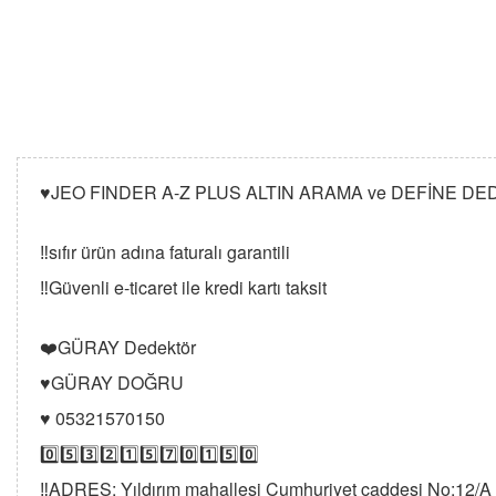
♥️JEO FINDER A-Z PLUS ALTIN ARAMA ve DEFİNE 
‼️sıfır ürün adına faturalı garantili
‼️Güvenli e-ticaret ile kredi kartı taksit
❤️GÜRAY Dedektör
♥️GÜRAY DOĞRU
♥️ 05321570150
0️⃣5️⃣3️⃣2️⃣1️⃣5️⃣7️⃣0️⃣1️⃣5️⃣0️⃣
‼️ADRES: Yıldırım mahallesi Cumhuriyet caddesi No:12/A