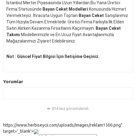
İstanbul Merter Piyasasında Uzun Yıllardan Bu Yana Üretici
Firma Statüsünde
Bayan Ceket Modelleri
Konusunda Hizmet
Vermekteyiz. İhracata Uygun Toptan
Bayan Ceket
Satışlarımız
Tüm Hızıyla Devam Etmektedir. Üretici Firma Farkıyla İlk Elden
Satın Alırken Kazanma Fırsatlarını Kaçırmayın.
Bayan Ceket
Takımı
Modellerimizle ve En Ucuz Fiyat Avantajlarımızla
Mağazalarımızı Ziyaret Edebilirsiniz.
Not : Güncel Fiyat Bilgisi İçin İletişime Geçiniz.
Yorumlar
834 kez görüntülendi.
https://www.herbiseycii.com/uploads/images/reklam1500.png"
target='_blank'>