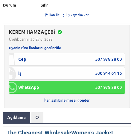
Durum
Sıfır
İlan ile ilgili şikayetim var
KEREM HAMZAÇEBİ
Üyelik tarihi: 30 Eylül 2022
Üyenin tüm ilanlarını görüntüle
Cep
507 978 28 00
İş
530 914 61 16
WhatsApp
507 978 28 00
İlan sahibine mesaj gönder
Açıklama
The Cheapest WholesaleWomen's Jacket