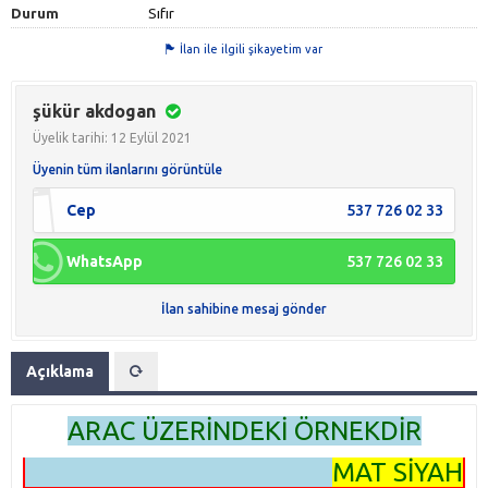
Durum
Sıfır
İlan ile ilgili şikayetim var
şükür akdogan
Üyelik tarihi: 12 Eylül 2021
Üyenin tüm ilanlarını görüntüle
Cep
537 726 02 33
WhatsApp
537 726 02 33
İlan sahibine mesaj gönder
Açıklama
ARAC ÜZERİNDEKİ ÖRNEKDİR
MAT SİYAH