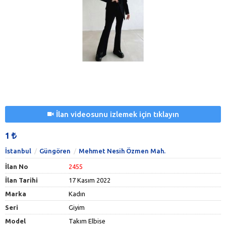
İlan videosunu izlemek için tıklayın
1
İstanbul
Güngören
Mehmet Nesih Özmen Mah.
İlan No
2455
İlan Tarihi
17 Kasım 2022
Marka
Kadın
Seri
Giyim
Model
Takım Elbise