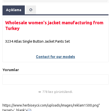
Açıklama
Wholesale women's jacket manufacturing from
Turkey
3234 Atlas Single Button Jacket Pants Set
Contact for our models
Yorumlar
778 kez görüntülendi.
https://www.herbiseycii.com/uploads/images/reklam1500.png"
target='_blank'>