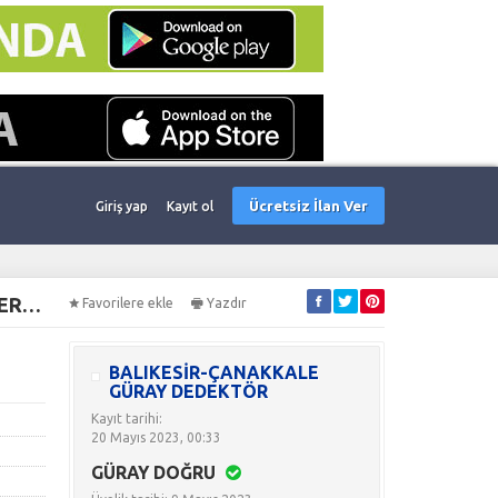
Ücretsiz İlan Ver
Giriş yap
Kayıt ol
XP DEUS 2 DEDEKTÖR ANA ÜNİTE WS6 KULAKLIK VE FMF 22/28/34*28 CM BAŞLIK ŞEÇENEKLERİ İLE
Favorilere ekle
Yazdır
BALIKESİR-ÇANAKKALE
GÜRAY DEDEKTÖR
Kayıt tarihi:
20 Mayıs 2023, 00:33
GÜRAY DOĞRU