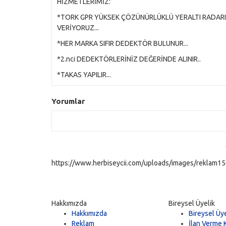
HİZMETLERİMİZ:
*TORK GPR YÜKSEK ÇÖZÜNÜRLÜKLÜ YERALTI RADARI
VERİYORUZ...
*HER MARKA SIFIR DEDEKTÖR BULUNUR...
*2.nci DEDEKTÖRLERİNİZ DEĞERİNDE ALINIR..
*TAKAS YAPILIR...
Yorumlar
https://www.herbiseycii.com/uploads/images/reklam150
Hakkımızda
Bireysel Üyelik
Hakkımızda
Bireysel Üye
Reklam
İlan Verme K