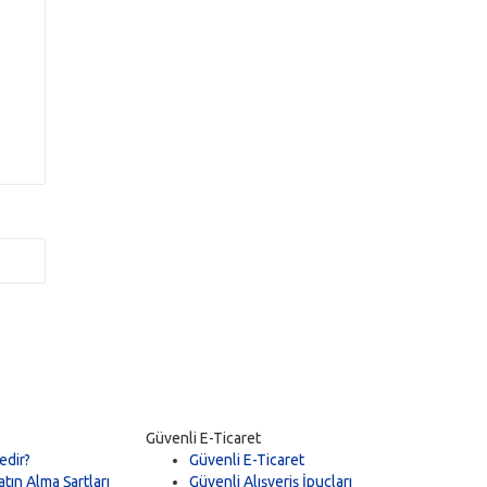
İ
Güvenli E-Ticaret
edir?
Güvenli E-Ticaret
tın Alma Şartları
Güvenli Alışveriş İpuçları