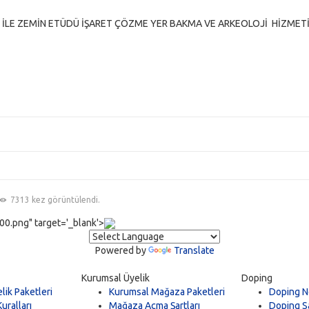
 İLE ZEMİN ETÜDÜ İŞARET ÇÖZME YER BAKMA VE ARKEOLOJİ HİZMET
7313 kez görüntülendi.
0.png" target='_blank'>
Powered by
Translate
Kurumsal Üyelik
Doping
lik Paketleri
Kurumsal Mağaza Paketleri
Doping N
uralları
Mağaza Açma Şartları
Doping Sa