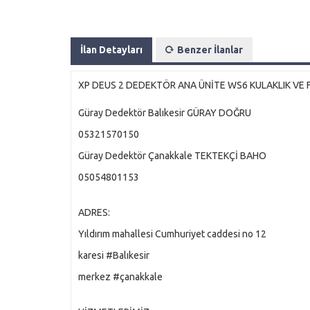
İlan Detayları
Benzer İlanlar
XP DEUS 2 DEDEKTÖR ANA ÜNİTE WS6 KULAKLIK VE F
Güray Dedektör Balıkesir GÜRAY DOĞRU
05321570150
Güray Dedektör Çanakkale TEKTEKÇİ BAHO
05054801153
ADRES:
Yıldırım mahallesi Cumhuriyet caddesi no 12
karesi #Balıkesir
merkez #çanakkale