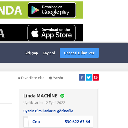
Ücretsiz İlan Ver
Giriş yap
Kayıt ol
Favorilere ekle
Yazdır
Linda MACHİNE
Üyelik tarihi: 12 Eylül 2022
Üyenin tüm ilanlarını görüntüle
Cep
530 622 67 64