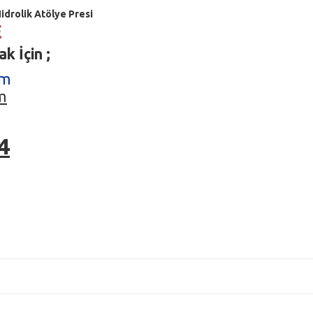
idrolik Atölye Presi
E
k İçin ;
om
m
4