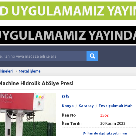
kineleri
Metal İşleme
achine Hidrolik Atölye Presi
0
Konya
Karatay
Fevziçakmak Mah.
İlan No
2562
İlan Tarihi
30 Kasım 2022
İlan ile ilgili şikayetim var