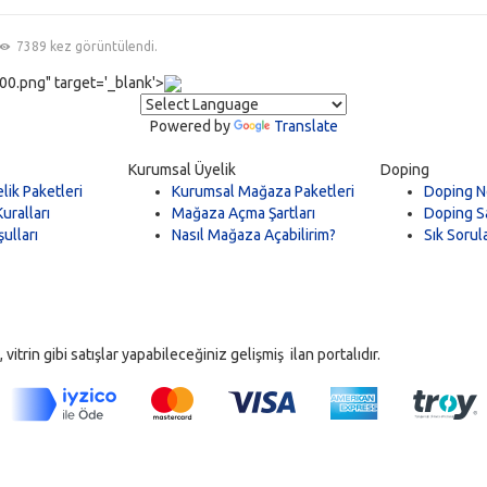
7389 kez görüntülendi.
0.png" target='_blank'>
Powered by
Translate
Kurumsal Üyelik
Doping
lik Paketleri
Kurumsal Mağaza Paketleri
Doping N
uralları
Mağaza Açma Şartları
Doping Sa
ulları
Nasıl Mağaza Açabilirim?
Sık Sorul
trin gibi satışlar yapabileceğiniz gelişmiş ilan portalıdır.