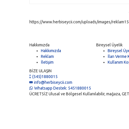
https://www.herbiseycii.com/uploads/images/reklam150
Hakkımızda
Bireysel Üyelik
Hakkımızda
Bireysel Üye
Reklam
İlan Verme K
İletişim
Kullanım Koş
BİZE ULAŞIN
(545)1880015
info@herbiseycii.com
Whatsapp Destek: 5451880015
ÜCRETSİZ Ulusal ve Bölgesel Kullanılabilir, mağaza, GET, vi