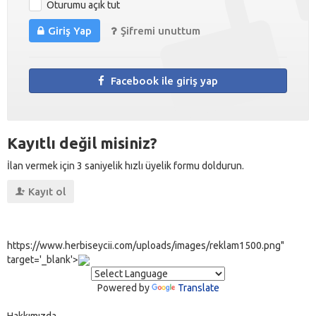
Oturumu açık tut
Giriş Yap
Şifremi unuttum
Facebook ile giriş yap
Kayıtlı değil misiniz?
İlan vermek için 3 saniyelik hızlı üyelik formu doldurun.
Kayıt ol
https://www.herbiseycii.com/uploads/images/reklam1500.png"
target='_blank'>
Powered by
Translate
Hakkımızda