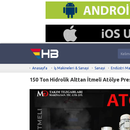
Anasayfa
İş Makineleri & Sanayi
Sanayi
Endüstri Ma
150 Ton Hidrolik Alttan İtmeli Atölye Pr