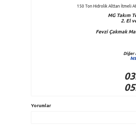
150 Ton Hidrolik Alttan İtmeli 
M
G
Takım Te
2. El 
Fevzi Çakmak Mah
Diğer 
ht
03
05
Yorumlar