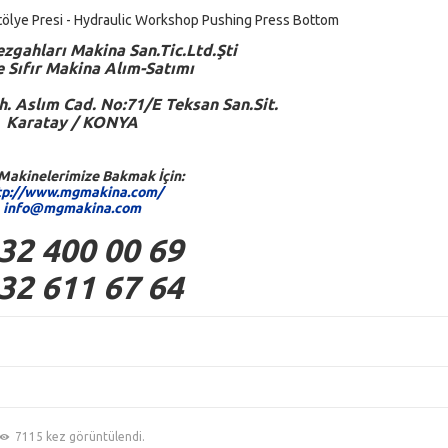
Atölye Presi - Hydraulic Workshop Pushing Press Bottom
zgahları Makina San.Tic.Ltd.Şti
ve Sıfır Makina Alım-Satımı
. Aslım Cad. No:71/E Teksan San.Sit.
Karatay / KONYA
Makinelerimize Bakmak İçin:
tp://www.mgmakina.com/
info@mgmakina.com
32 400 00 69
32 611 67 64
7115 kez görüntülendi.