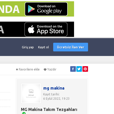
Ücretsiz İlan Ver
Giriş yap
Kayıt ol
Favorilere ekle
Yazdır
mg makina
Kayıt tarihi:
6 Eylül 2022, 19:23
MG Makina Takım Tezgahları