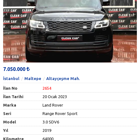
7.050.000
İstanbul
Maltepe
Altayçeşme Mah.
İlan No
2654
İlan Tarihi
20 Ocak 2023
Marka
Land Rover
Seri
Range Rover Sport
Model
3.0 SDV6
Yıl
2019
Kilometre
64000