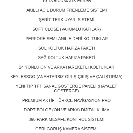
10''DOKUNMATİK EKRAN
AKILLI ACİL DURUM FRENLEME SİSTEMİ
ŞERİT TERK UYARI SİSTEMİ
SOFT CLOSE (VAKUMLU KAPILAR)
PERFORE SEMI-ANILIE DERİ KOLTUKLAR
SOL KOLTUK HAFIZA PAKETİ
SAĞ KOLTUK HAFIZA PAKETİ
24 YÖNLÜ ÖN VE ARKA HAREKETLİ KOLTUKLAR
KEYLESSGO (ANAHTARSIZ GİRİŞ-ÇIKIŞ VE ÇALIŞTIRMA)
YENİ TİP TFT SANAL GÖSTERGE PANELİ (HAYALET
GÖSTERGE)
PREMIUM AKTİF TÜRKÇE NAVİGASYON PRO
DÖRT BÖLGE (ÖN VE ARKA) DİJİTAL KLİMA
360 PARK MESAFE KONTROL SİSTEMİ
GERİ GÖRÜŞ KAMERA SİSTEMİ