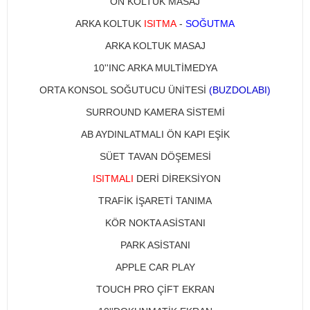
ÖN KOLTUK MASAJ
ARKA KOLTUK
ISITMA
-
SOĞUTMA
ARKA KOLTUK MASAJ
10''INC ARKA MULTİMEDYA
ORTA KONSOL SOĞUTUCU ÜNİTESİ
(BUZDOLABI)
SURROUND KAMERA SİSTEMİ
AB AYDINLATMALI ÖN KAPI EŞİK
SÜET TAVAN DÖŞEMESİ
ISITMALI
DERİ DİREKSİYON
TRAFİK İŞARETİ TANIMA
KÖR NOKTA ASİSTANI
PARK ASİSTANI
APPLE CAR PLAY
TOUCH PRO ÇİFT EKRAN