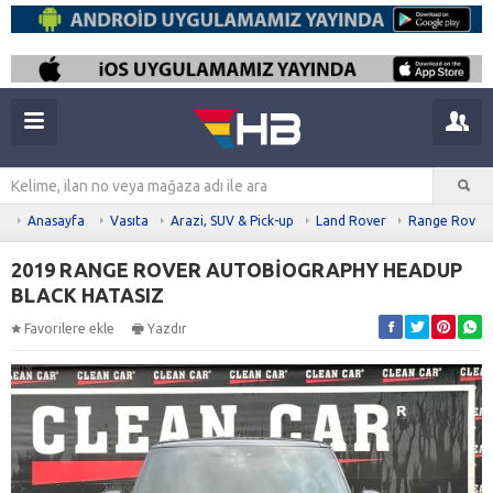
Anasayfa
Vasıta
Arazi, SUV & Pick-up
Land Rover
Range Rover 
2019 RANGE ROVER AUTOBİOGRAPHY HEADUP
BLACK HATASIZ
Favorilere ekle
Yazdır