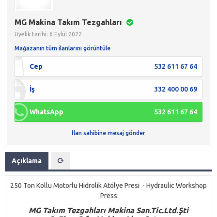
MG Makina Takım Tezgahları
Üyelik tarihi: 6 Eylül 2022
Mağazanın tüm ilanlarını görüntüle
Cep
532 611 67 64
İş
332 400 00 69
WhatsApp
532 611 67 64
İlan sahibine mesaj gönder
Açıklama
250 Ton Kollu Motorlu Hidrolik Atölye Presi - Hydraulic Workshop
Press
M
G
Takım Tezgahları Makina San.Tic.Ltd.Şti