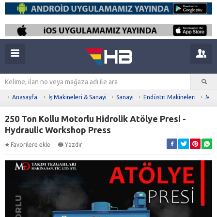
Anasayfa
İş Makineleri & Sanayi
Sanayi
Endüstri Makineleri
Meta
250 Ton Kollu Motorlu Hidrolik Atölye Presi -
Hydraulic Workshop Press
Favorilere ekle
Yazdır