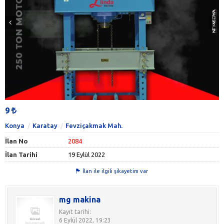
9
Konya
Karatay
Fevziçakmak Mah.
İlan No
2084
İlan Tarihi
19 Eylül 2022
İlan ile ilgili şikayetim var
mg makina
Kayıt tarihi:
6 Eylül 2022, 19:23