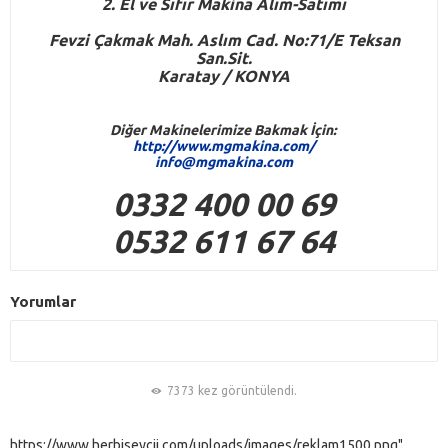
2. El ve Sıfır Makina Alım-Satımı
Fevzi Çakmak Mah. Aslım Cad. No:71/E Teksan
San.Sit.
Karatay / KONYA
Diğer Makinelerimize Bakmak İçin:
http://www.mgmakina.com/
info@mgmakina.com
0332 400 00 69
0532 611 67 64
Yorumlar
7373 kez görüntülendi.
https://www.herbiseycii.com/uploads/images/reklam1500.png"