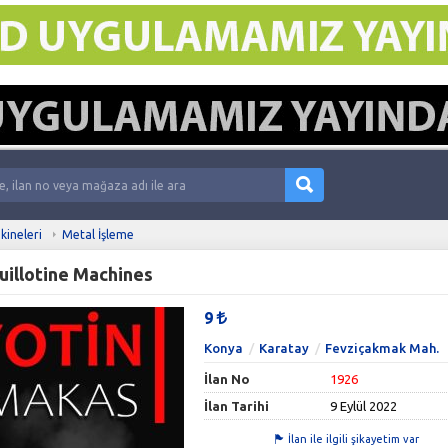
kineleri
Metal İşleme
uillotine Machines
9
Konya
Karatay
Fevziçakmak Mah.
İlan No
1926
İlan Tarihi
9 Eylül 2022
İlan ile ilgili şikayetim var