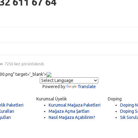
32 611 67 64
7256 kez görüntülendi.
0.png" target='_blank'>
Powered by
Translate
Kurumsal Üyelik
Doping
lik Paketleri
Kurumsal Mağaza Paketleri
Doping N
uralları
Mağaza Açma Şartları
Doping Sa
ulları
Nasıl Mağaza Açabilirim?
Sık Sorul