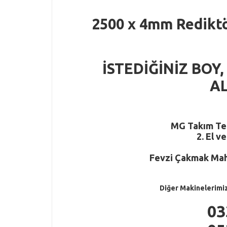
2500 x 4mm Rediktö
İSTEDİĞİNİZ BOY,
AL
M
G
Takım Tez
2. El v
Fevzi Çakmak Mah.
Diğer Makinelerimi
03