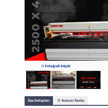
Fotoğrafı büyüt
İlan Detayları
Benzer İlanlar