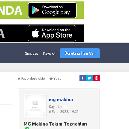
Ücretsiz İlan Ver
Giriş yap
Kayıt ol
Favorilere ekle
Yazdır
mg makina
Kayıt tarihi:
6 Eylül 2022, 19:23
MG Makina Takım Tezgahları