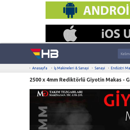
Anasayfa
İş Makineleri & Sanayi
Sanayi
Endüstri Ma
2500 x 4mm Rediktörlü Giyotin Makas - G