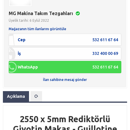
MG Makina Takım Tezgahları
Üyelik tarihi: 6 Eylül 2022
Mağazanın tüm ilanlarını görüntüle
Cep
532 611 67 64
İş
332 400 00 69
WhatsApp
532 611 67 64
İlan sahibine mesaj gönder
Açıklama
2550 x 5mm Rediktörlü
Giyotin Makas - Guillotine