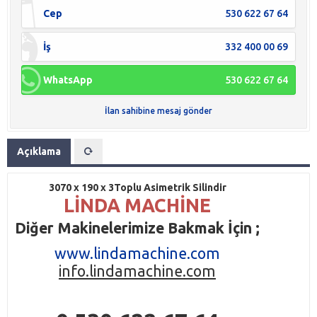
Cep
530 622 67 64
İş
332 400 00 69
WhatsApp
530 622 67 64
İlan sahibine mesaj gönder
Açıklama
3070 x 190 x 3Toplu Asimetrik Silindir
LİNDA MACHİNE
Diğer Makinelerimize Bakmak İçin ;
www.lindamachine.com
info.lindamachine.com