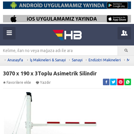
Anasayfa
İş Makineleri & Sanayi
Sanayi
Endüstri Makineleri
Meta
3070 x 190 x 3Toplu Asimetrik Silindir
Favorilere ekle
Yazdır