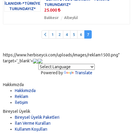
TURUNDAYIZ*
25.000
Balıkesir
Altıeylül
1
2
4
5
6
7
https://www.herbiseycii.com/uploads/images/reklam1500.png"
target='_blank'>
Powered by
Translate
Hakkımızda
Hakkımızda
Reklam
İletişim
Bireysel Üyelik
Bireysel Üyelik Paketleri
İlan Verme Kuralları
Kullanım Koşulları