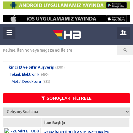
İkinci El ve Sıfır Alışveriş
(3381)
Teknik Elektronik
(690)
Metal Dedektörü
(633)
SONUÇLARI FİLTRELE
İlan Başlığı
-ZEMİN ETÜDÜ İLANIDIR-*TÜRKİYE