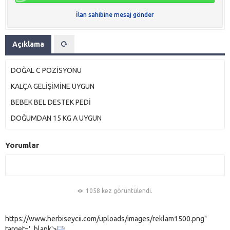
İlan sahibine mesaj gönder
Açıklama
DOĞAL C POZİSYONU
KALÇA GELİŞİMİNE UYGUN
BEBEK BEL DESTEK PEDİ
DOĞUMDAN 15 KG A UYGUN
Yorumlar
1058 kez görüntülendi.
https://www.herbiseycii.com/uploads/images/reklam1500.png"
target='_blank'>