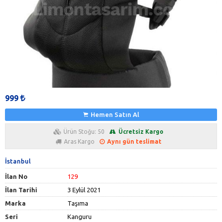
999
Hemen Satın Al
Ürün Stoğu: 50
Ücretsiz Kargo
Aras Kargo
Aynı gün teslimat
İstanbul
İlan No
129
İlan Tarihi
3 Eylül 2021
Marka
Taşıma
Seri
Kanguru