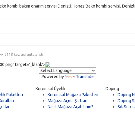
Beko kombi bakım onarım servisi Denizli, Honaz Beko kombi servisi, Denizl
5118 kez görüntülendi.
0.png" target='_blank'>
Powered by
Translate
Kurumsal Üyelik
Doping
lik Paketleri
Kurumsal Mağaza Paketleri
Doping N
uralları
Mağaza Açma Şartları
Doping Sa
ulları
Nasıl Mağaza Açabilirim?
Sık Sorul