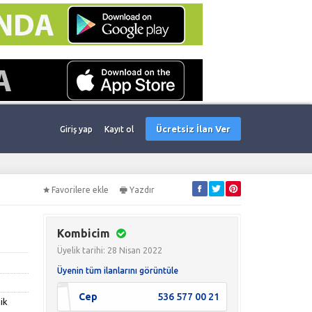
Ücretsiz İlan Ver
Giriş yap
Kayıt ol
Favorilere ekle
Yazdır
Kombicim
Üyelik tarihi: 28 Nisan 2022
Üyenin tüm ilanlarını görüntüle
Cep
536 577 00 21
ik