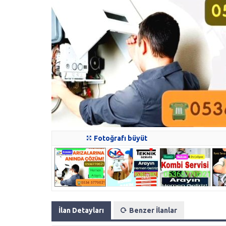
Fotoğrafı büyüt
İlan Detayları
Benzer İlanlar