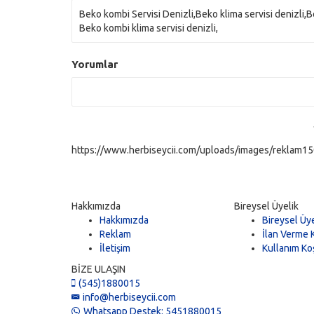
Beko kombi Servisi Denizli,Beko klima servisi denizli,
Beko kombi klima servisi denizli,
Yorumlar
https://www.herbiseycii.com/uploads/images/reklam150
Hakkımızda
Bireysel Üyelik
Hakkımızda
Bireysel Üye
Reklam
İlan Verme K
İletişim
Kullanım Koş
BİZE ULAŞIN
(545)1880015
info@herbiseycii.com
Whatsapp Destek: 5451880015