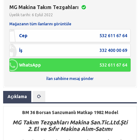
MG Makina Takım Tezgahları
Üyelik tarihi: 6 Eylül 2022
Mağazanın tüm ilanlarını görüntüle
Cep
532 611 67 64
İş
332 400 00 69
WhatsApp
532 611 67 64
İlan sahibine mesaj gönder
Açıklama
BM 36 Borsan Sanzumanlı Matkap 1982 Model
M
G
Takım Tezgahları Makina San.Tic.Ltd.Şti
2. El ve Sıfır Makina Alım-Satımı