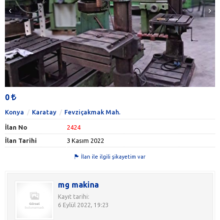
0
Konya
Karatay
Fevziçakmak Mah.
İlan No
2424
İlan Tarihi
3 Kasım 2022
İlan ile ilgili şikayetim var
mg makina
Kayıt tarihi:
6 Eylül 2022, 19:23