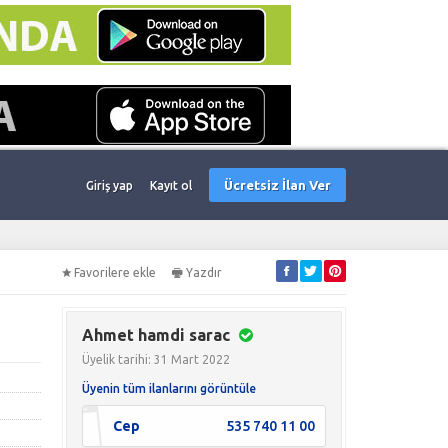
Ücretsiz İlan Ver
Giriş yap
Kayıt ol
Favorilere ekle
Yazdır
Ahmet hamdi sarac
Üyelik tarihi: 31 Mart 2022
Üyenin tüm ilanlarını görüntüle
Cep
535 740 11 00