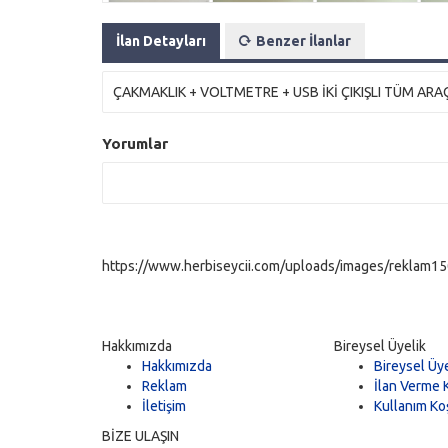
İlan Detayları
Benzer İlanlar
ÇAKMAKLIK + VOLTMETRE + USB İKİ ÇIKIŞLI TÜM ARA
Yorumlar
https://www.herbiseycii.com/uploads/images/reklam150
Hakkımızda
Bireysel Üyelik
Hakkımızda
Bireysel Üye
Reklam
İlan Verme K
İletişim
Kullanım Koş
BİZE ULAŞIN