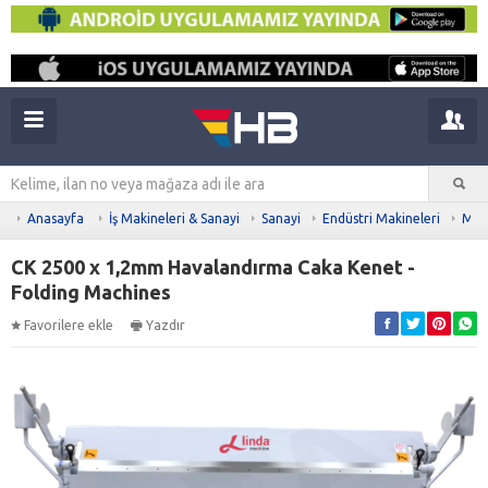
Anasayfa
İş Makineleri & Sanayi
Sanayi
Endüstri Makineleri
Meta
CK 2500 x 1,2mm Havalandırma Caka Kenet -
Folding Machines
Favorilere ekle
Yazdır