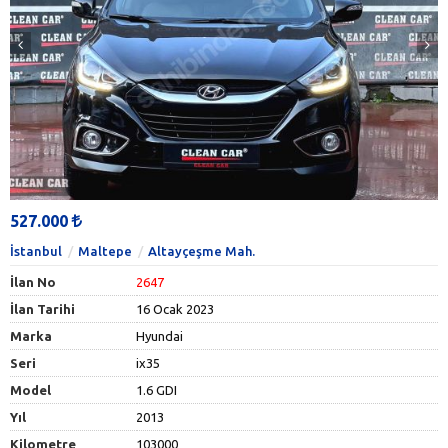
527.000
İstanbul
Maltepe
Altayçeşme Mah.
İlan No
2647
İlan Tarihi
16 Ocak 2023
Marka
Hyundai
Seri
ix35
Model
1.6 GDI
Yıl
2013
Kilometre
103000