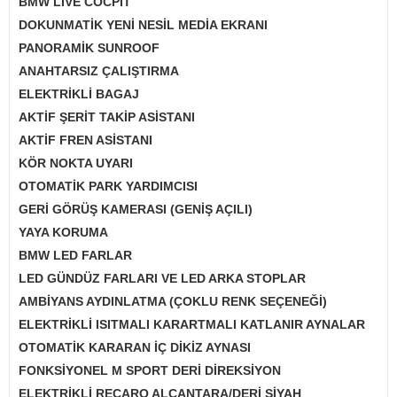
BMW LİVE COCPİT
DOKUNMATİK YENİ NESİL MEDİA EKRANI
PANORAMİK SUNROOF
ANAHTARSIZ ÇALIŞTIRMA
ELEKTRİKLİ BAGAJ
AKTİF ŞERİT TAKİP ASİSTANI
AKTİF FREN ASİSTANI
KÖR NOKTA UYARI
OTOMATİK PARK YARDIMCISI
GERİ GÖRÜŞ KAMERASI (GENİŞ AÇILI)
YAYA KORUMA
BMW LED FARLAR
LED GÜNDÜZ FARLARI VE LED ARKA STOPLAR
AMBİYANS AYDINLATMA (ÇOKLU RENK SEÇENEĞİ)
ELEKTRİKLİ ISITMALI KARARTMALI KATLANIR AYNALAR
OTOMATİK KARARAN İÇ DİKİZ AYNASI
FONKSİYONEL M SPORT DERİ DİREKSİYON
ELEKTRİKLİ RECARO ALCANTARA/DERİ SİYAH