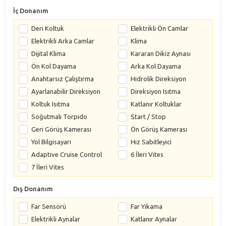
İç Donanım
Deri Koltuk
Elektrikli Ön Camlar
Elektrikli Arka Camlar
Klima
Dijital Klima
Kararan Dikiz Aynası
Ön Kol Dayama
Arka Kol Dayama
Anahtarsız Çalıştırma
Hidrolik Direksiyon
Ayarlanabilir Direksiyon
Direksiyon Isıtma
Koltuk Isıtma
Katlanır Koltuklar
Soğutmalı Torpido
Start / Stop
Geri Görüş Kamerası
Ön Görüş Kamerası
Yol Bilgisayarı
Hız Sabitleyici
Adaptive Cruise Control
6 İleri Vites
7 İleri Vites
Dış Donanım
Far Sensörü
Far Yıkama
Elektrikli Aynalar
Katlanır Aynalar