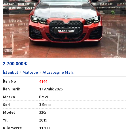
2.700.000
İstanbul
Maltepe
Altayçeşme Mah.
İlan No
4144
İlan Tarihi
17 Aralık 2025
Marka
BMW
Seri
3 Serisi
Model
320i
Yıl
2019
Kilometre
112000